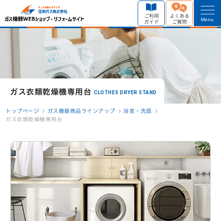
ご利用
よくある
Menu
ガイド
ご質問
ガス衣類乾燥機専用台
CLOTHES DRYER STAND
トップページ
ガス機器商品ラインアップ
浴室・洗面
ガス衣類乾燥機専用台